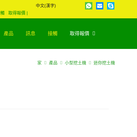
中文(漢字)
接觸
取得報價
|
產品
訊息
接觸
取得報價
家
產品
小型挖土機
迷你挖土機