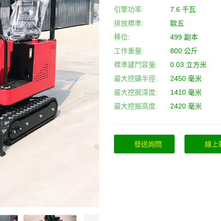
引擎功率:
7.6 千瓦
排放標準:
歐五
移位:
499 副本
工作重量:
800 公斤
標準鏟鬥容量:
0.03 立方米
最大挖礦半徑:
2450 毫米
最大挖掘深度:
1410 毫米
最大挖掘高度:
2420 毫米
發送詢問
線上