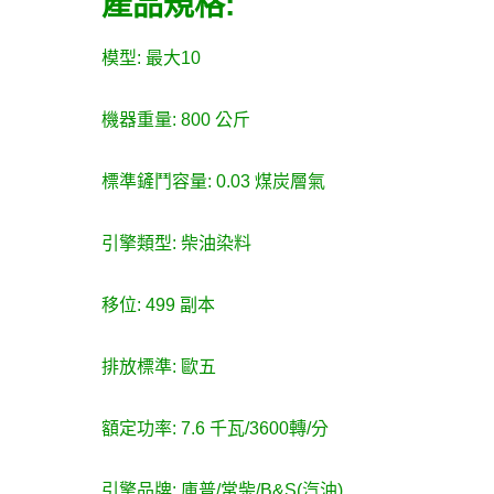
產品規格:
模型: 最大10
機器重量: 800 公斤
標準鏟鬥容量: 0.03 煤炭層氣
引擎類型: 柴油染料
移位: 499 副本
排放標準: 歐五
額定功率: 7.6 千瓦/3600轉/分
引擎品牌: 庫普/常柴/B&S(汽油)