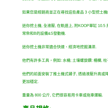
如果您是經銷商並正在尋找這些產品 3 小型挖土機的
迷你挖土機, 全液壓, 在軌道上, 附KOOP單缸 10
常柴和B的設備&S發動機.
迷你挖土機非常適合快速、經濟地挖掘溝渠.
他們有許多工具，例如: 水桶; 土壤螺旋鑽: 柵欄, 柱
他們的前面安裝了推土機式鏟子, 透過液壓升高或降
更加穩定.
重量為 800 公斤, 它們很容易用卡車或拖車運輸.