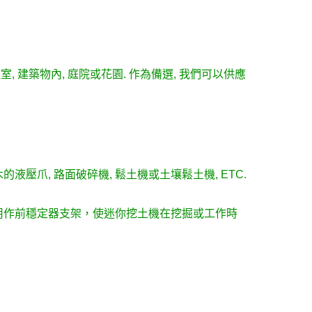
溫室, 建築物內, 庭院或花園. 作為備選, 我們可以供應
木的液壓爪, 路面破碎機, 鬆土機或土壤鬆土機, ETC.
還可用作前穩定器支架，使迷你挖土機在挖掘或工作時