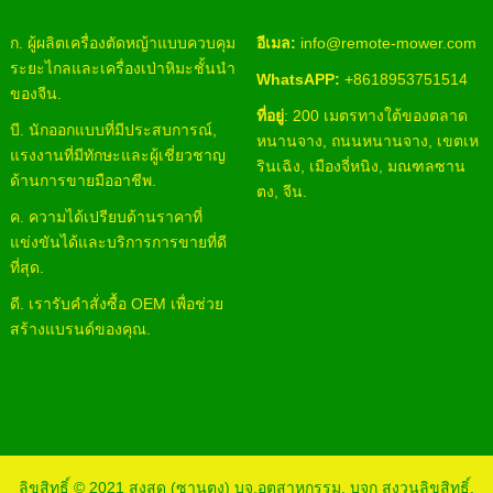
ก. ผู้ผลิตเครื่องตัดหญ้าแบบควบคุม
อีเมล:
info@remote-mower.com
ระยะไกลและเครื่องเป่าหิมะชั้นนำ
WhatsAPP:
+8618953751514
ของจีน.
ที่อยู่
: 200 เมตรทางใต้ของตลาด
บี. นักออกแบบที่มีประสบการณ์,
หนานจาง, ถนนหนานจาง, เขตเห
แรงงานที่มีทักษะและผู้เชี่ยวชาญ
รินเฉิง, เมืองจี่หนิง, มณฑลซาน
ด้านการขายมืออาชีพ.
ตง, จีน.
ค. ความได้เปรียบด้านราคาที่
แข่งขันได้และบริการการขายที่ดี
ที่สุด.
ดี. เรารับคำสั่งซื้อ OEM เพื่อช่วย
สร้างแบรนด์ของคุณ.
ลิขสิทธิ์ © 2021
สูงสุด (ซานตง) บจ.อุตสาหกรรม, บจก
สงวนลิขสิทธิ์.