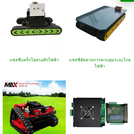
แชสซีแทร็กไฮดรอลิกไฟฟ้า
แชสซีติดตามการควบคุมระยะไกล
ไฟฟ้า