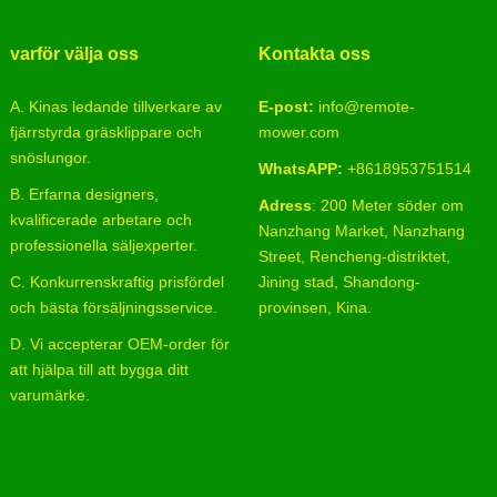
varför välja oss
Kontakta oss
A. Kinas ledande tillverkare av
E-post:
info@remote-
fjärrstyrda gräsklippare och
mower.com
snöslungor.
WhatsAPP:
+8618953751514
B. Erfarna designers,
Adress
: 200 Meter söder om
kvalificerade arbetare och
Nanzhang Market, Nanzhang
professionella säljexperter.
Street, Rencheng-distriktet,
C. Konkurrenskraftig prisfördel
Jining stad, Shandong-
och bästa försäljningsservice.
provinsen, Kina.
D. Vi accepterar OEM-order för
att hjälpa till att bygga ditt
varumärke.