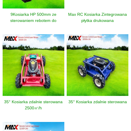
9Kosiarka HP 500mm ze
Max RC Kosiarka Zintegrowana
sterowaniem rebotem do
płytka drukowana
gospodarstwa rolnego
35° Kosiarka zdalnie sterowana
35° Kosiarka zdalnie sterowana
2500㎡/h