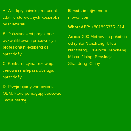
A. Wiodący chiński producent
E-mail:
info@remote-
zdalnie sterowanych kosiarek i
mower.com
odśnieżarek.
WhatsAPP:
+8618953751514
B. Doświadczeni projektanci,
Adres
: 200 Metrów na południe
wykwalifikowani pracownicy i
od rynku Nanzhang, Ulica
profesjonalni eksperci ds.
Nanzhang, Dzielnica Rencheng,
sprzedaży.
Miasto Jining, Prowincja
C. Konkurencyjna przewaga
Shandong, Chiny.
cenowa i najlepsza obsługa
sprzedaży.
D. Przyjmujemy zamówienia
OEM, które pomagają budować
Twoją markę.