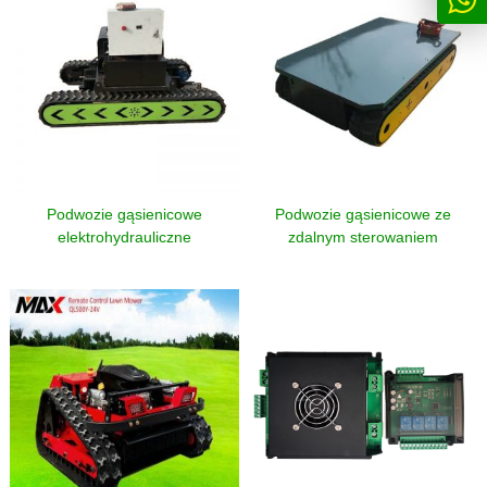
Podwozie gąsienicowe
Podwozie gąsienicowe ze
elektrohydrauliczne
zdalnym sterowaniem
elektrycznym