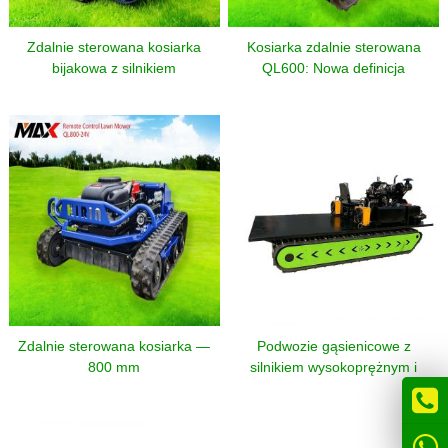
Zdalnie sterowana kosiarka
Kosiarka zdalnie sterowana
bijakowa z silnikiem
QL600: Nowa definicja
wysokoprężnym – 12/15HP
wydajnego i bezpiecznego
przycinania zboczy
Zdalnie sterowana kosiarka —
Podwozie gąsienicowe z
800 mm
silnikiem wysokoprężnym i
hydraulicznym