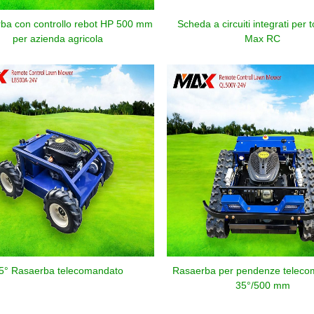
ba con controllo rebot HP 500 mm
Scheda a circuiti integrati per 
per azienda agricola
Max RC
5° Rasaerba telecomandato
Rasaerba per pendenze teleco
35°/500 mm