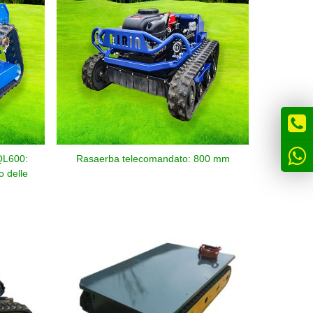
QL600:
Rasaerba telecomandato: 800 mm
o delle
ura