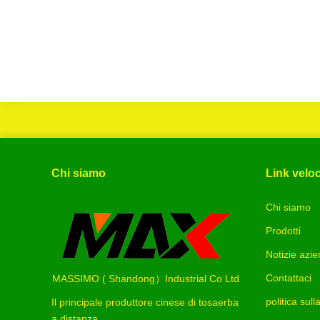
Chi siamo
Link veloc
Chi siamo
Prodotti
Notizie azie
Contattaci
MASSIMO ( Shandong）Industrial Co Ltd
politica sul
Il principale produttore cinese di tosaerba
a distanza.