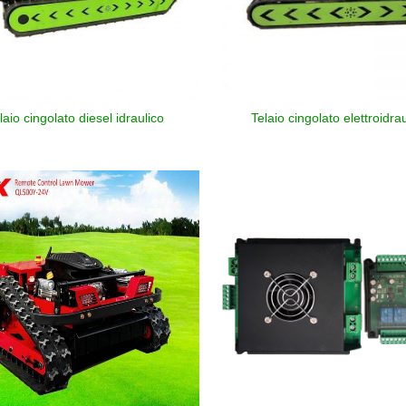
laio cingolato diesel idraulico
Telaio cingolato elettroidra