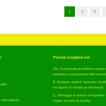
1
2
3
i
Perché scegliere noi
UN. Il principale produttore cinese d
tosaerba e spazzaneve telecomand
B. Designer esperti, lavoratori qualif
ndali
ed esperti di vendita professionali.
C. Vantaggio di prezzo competitivo
la riservatezza
miglior servizio di vendita.