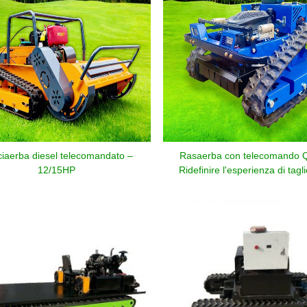
ciaerba diesel telecomandato –
Rasaerba con telecomando 
12/15HP
Ridefinire l'esperienza di tagli
pendenze efficiente e sic