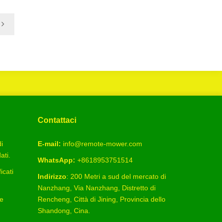
Contattaci
i
E-mail:
info@remote-mower.com
ati.
WhatsApp:
+8618953751514
icati
Indirizzo
: 200 Metri a sud del mercato di
Nanzhang, Via Nanzhang, Distretto di
 e
Rencheng, Città di Jining, Provincia dello
Shandong, Cina.