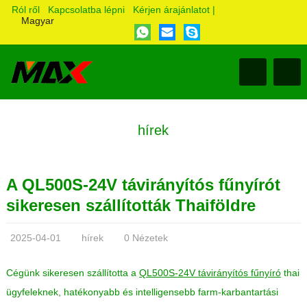
Ról ről
Kapcsolatba lépni
Kérjen árajánlatot
|
Magyar
hírek
A QL500S-24V távirányítós fűnyírót
sikeresen szállították Thaiföldre
2025-04-01
hírek
0 Nézetek
Cégünk sikeresen szállította a
QL500S-24V távirányítós fűnyíró
thai
ügyfeleknek, hatékonyabb és intelligensebb farm-karbantartási