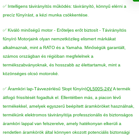
✅ Intelligens távirányítós működés: távirányító, könnyű elérni a
precíz fűnyírást, a kézi munka csökkentése.
✅ Kiváló minőségű motor - Erőteljes erőt biztosít - Távirányítós
fűnyíró Motorjaink olyan nemzetközileg elismert márkákat
alkalmaznak, mint a RATO és a Yamaha. Minőségük garantált,
számos országban és régióban megfelelnek a
termékszabványoknak, és hosszabb az élettartamuk, mint a
közönséges olcsó motoroké.
✅ Áramköri lap-Távvezérlésű Slopt fűnyíró
QL500S-24V
A termék
átfogó frissítését fogadtuk el. Ellentétben más, a piacon lévő
termékekkel, amelyek egyszerű beépített áramköröket használnak,
termékünk elektromos távirányítója professzionális és biztonságos
áramköri lappal van felszerelve, amely hatékonyan elkerüli a
rendetlen áramkörök által könnyen okozott potenciális biztonsági