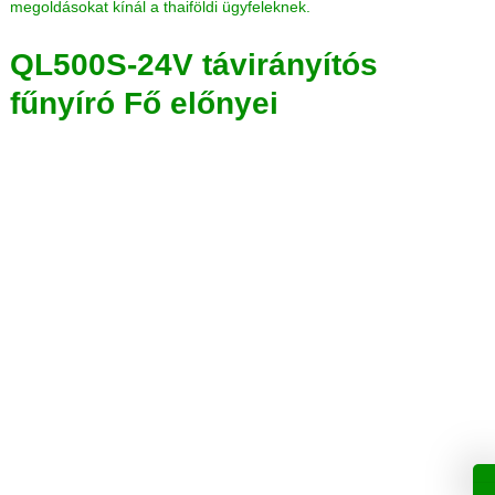
megoldásokat kínál a thaiföldi ügyfeleknek.
QL500S-24V távirányítós
fűnyíró Fő előnyei