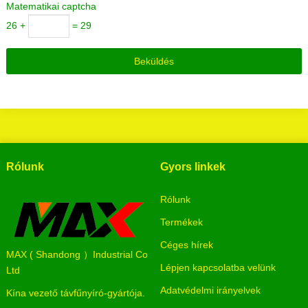
Matematikai captcha
26 +
= 29
Rólunk
Gyors linkek
Rólunk
Termékek
Céges hírek
MAX ( Shandong ）Industrial Co
Lépjen kapcsolatba velünk
Ltd
Adatvédelmi irányelvek
Kína vezető távfűnyíró-gyártója.