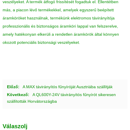
veszélyeket. A termék átfogó frissítését fogadtuk el. Ellentétben
más, a piacon lévő termékekkel, amelyek egyszerű beépített
áramköröket használnak, termékünk elektromos távirányítója
professzionális és biztonságos áramköri lappal van felszerelve,
amely hatékonyan elkerüli a rendetlen áramkörök által könnyen
okozott potenciális biztonsági veszélyeket.
Előző:
A MAX távirányítós fűnyíróját Ausztriába szállítják
Következő:
A QL600Y-24V távirányítós fűnyírót sikeresen
szállították Horvátországba
Válaszolj