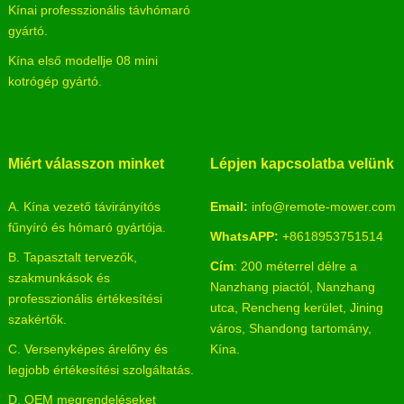
Kínai professzionális távhómaró
gyártó.
Kína első modellje 08 mini
kotrógép gyártó.
Miért válasszon minket
Lépjen kapcsolatba velünk
A. Kína vezető távirányítós
Email:
info@remote-mower.com
fűnyíró és hómaró gyártója.
WhatsAPP:
+8618953751514
B. Tapasztalt tervezők,
Cím
: 200 méterrel délre a
szakmunkások és
Nanzhang piactól, Nanzhang
professzionális értékesítési
utca, Rencheng kerület, Jining
szakértők.
város, Shandong tartomány,
C. Versenyképes árelőny és
Kína.
legjobb értékesítési szolgáltatás.
D. OEM megrendeléseket