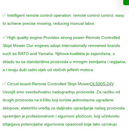
✅ Intelligent remote control operation
:
remote control control
,
easy
to achieve precise mowing
,
reducing manual labor
.
✅ High quality engine-Provides strong power-Remote Controlled
Slopt Mower Our engines adopt internationally renowned brands
such as RATO and Yamaha
. Njihova kvaliteta je zajamčena, u
skladu su sa standardima proizvoda u mnogim zemljama i regijama,
a i imaju duži radni vijek od običnih jeftinih motora.
✅ Circuit board-Remote Controlled Slopt Mower
QL500S-24V
Usvojili smo sveobuhvatnu nadogradnju proizvoda. Za razliku od
drugih proizvoda na tržištu koji koriste jednostavne ugrađene
sklopove, električni uređaj za daljinsko upravljanje našeg proizvoda
opremljen je profesionalnom i sigurnom pločicom, koji učinkovito
izbjegava potencijalne sigurnosne opasnosti koje lako uzrokuju