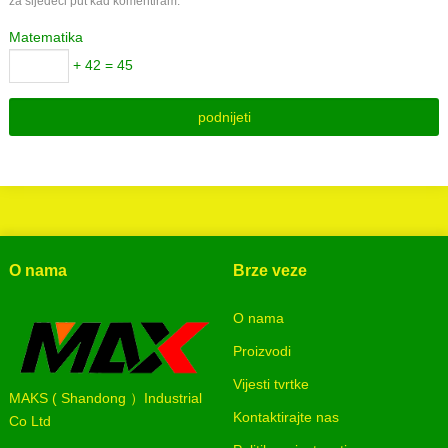
za sljedeći put kad komentiram.
Matematika
+ 42 = 45
O nama
Brze veze
O nama
Proizvodi
Vijesti tvrtke
MAKS ( Shandong ）Industrial
Kontaktirajte nas
Co Ltd