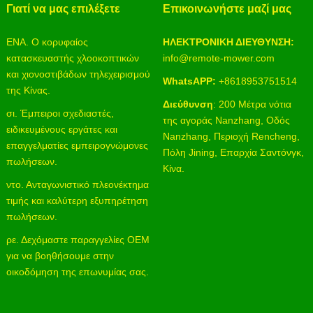
Γιατί να μας επιλέξετε
Επικοινωνήστε μαζί μας
ΕΝΑ. Ο κορυφαίος
ΗΛΕΚΤΡΟΝΙΚΗ ΔΙΕΥΘΥΝΣΗ:
κατασκευαστής χλοοκοπτικών
info@remote-mower.com
και χιονοστιβάδων τηλεχειρισμού
WhatsAPP:
+8618953751514
της Κίνας.
Διεύθυνση
: 200 Μέτρα νότια
σι. Έμπειροι σχεδιαστές,
της αγοράς Nanzhang, Οδός
ειδικευμένους εργάτες και
Nanzhang, Περιοχή Rencheng,
επαγγελματίες εμπειρογνώμονες
Πόλη Jining, Επαρχία Σαντόνγκ,
πωλήσεων.
Κίνα.
ντο. Ανταγωνιστικό πλεονέκτημα
τιμής και καλύτερη εξυπηρέτηση
πωλήσεων.
ρε. Δεχόμαστε παραγγελίες OEM
για να βοηθήσουμε στην
οικοδόμηση της επωνυμίας σας.